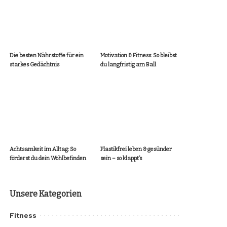
Die besten Nährstoffe für ein
Motivation & Fitness: So bleibst
starkes Gedächtnis
du langfristig am Ball
Achtsamkeit im Alltag: So
Plastikfrei leben & gesünder
förderst du dein Wohlbefinden
sein – so klappt’s
Unsere Kategorien
Fitness