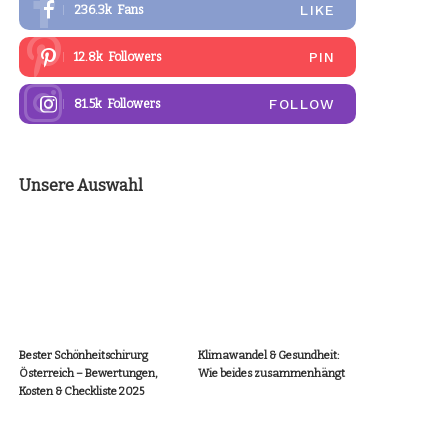
LIKE
236.3k
Fans
PIN
12.8k
Followers
FOLLOW
81.5k
Followers
Unsere Auswahl
Bester Schönheitschirurg
Klimawandel & Gesundheit:
Österreich – Bewertungen,
Wie beides zusammenhängt
Kosten & Checkliste 2025